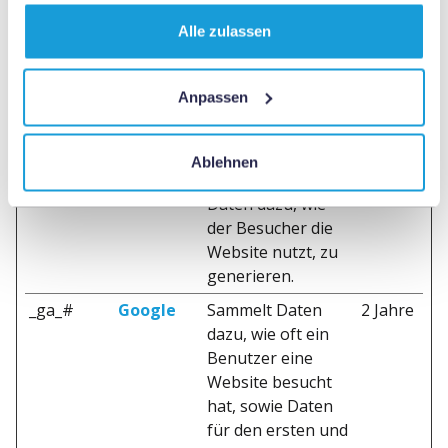
gesammelt und gemeldet werden.
Alle zulassen
Maximale
Name
Anbieter
Zweck
Speicherd
Anpassen
_ga
Google
Registriert eine
2 Jahre
eindeutige ID, die
verwendet wird,
Ablehnen
um statistische
Daten dazu, wie
der Besucher die
Website nutzt, zu
generieren.
_ga_#
Google
Sammelt Daten
2 Jahre
dazu, wie oft ein
Benutzer eine
Website besucht
hat, sowie Daten
für den ersten und