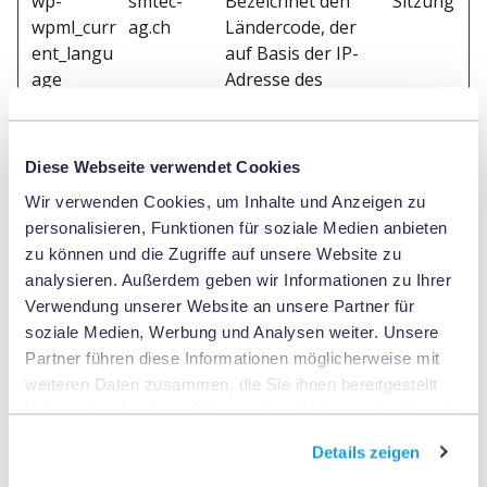
wp-
smtec-
Bezeichnet den
Sitzung
wpml_curr
ag.ch
Ländercode, der
ent_langu
auf Basis der IP-
age
Adresse des
Benutzers
berechnet wird.
Verwendet, um
Diese Webseite verwendet Cookies
festzustellen,
Wir verwenden Cookies, um Inhalte und Anzeigen zu
welche Sprache für
personalisieren, Funktionen für soziale Medien anbieten
Benutzer
zu können und die Zugriffe auf unsere Website zu
verwendet werden
analysieren. Außerdem geben wir Informationen zu Ihrer
soll.
Verwendung unserer Website an unsere Partner für
soziale Medien, Werbung und Analysen weiter. Unsere
Partner führen diese Informationen möglicherweise mit
Statistiken (2)
weiteren Daten zusammen, die Sie ihnen bereitgestellt
haben oder die sie im Rahmen Ihrer Nutzung der Dienste
Statistik-Cookies helfen Webseiten-Besitzern
gesammelt haben.
zu verstehen, wie Besucher mit Webseiten
Details zeigen
interagieren, indem Informationen anonym