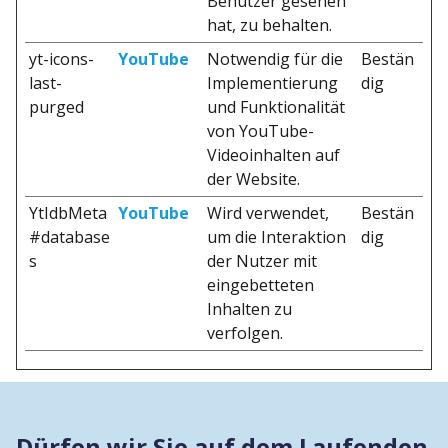
Benutzer gesehen
hat, zu behalten.
yt-icons-
YouTube
Notwendig für die
Bestän
last-
Implementierung
dig
purged
und Funktionalität
von YouTube-
Videoinhalten auf
der Website.
YtIdbMeta
YouTube
Wird verwendet,
Bestän
#database
um die Interaktion
dig
s
der Nutzer mit
eingebetteten
Inhalten zu
verfolgen.
Dürfen wir Sie auf dem Laufenden