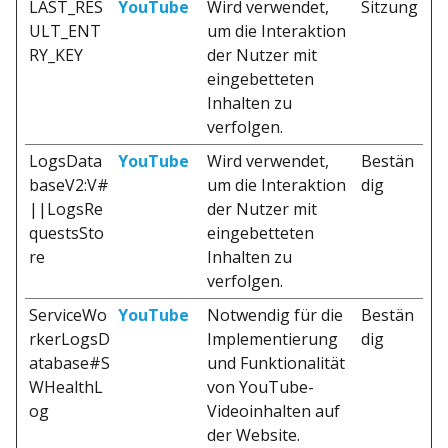
LAST_RES
YouTube
Wird verwendet,
Sitzung
ULT_ENT
um die Interaktion
RY_KEY
der Nutzer mit
eingebetteten
Inhalten zu
verfolgen.
LogsData
YouTube
Wird verwendet,
Bestän
baseV2:V#
um die Interaktion
dig
||LogsRe
der Nutzer mit
questsSto
eingebetteten
re
Inhalten zu
verfolgen.
ServiceWo
YouTube
Notwendig für die
Bestän
rkerLogsD
Implementierung
dig
atabase#S
und Funktionalität
WHealthL
von YouTube-
og
Videoinhalten auf
der Website.