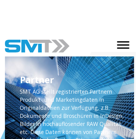
Partner
SMT AG stellt registrierten Partnern
Produkt- und Marketingdaten in
Originaldateien zur Verfügung, z.B.
Dokumente und Broschüren in InDesign,
Bilder in hochauflösender RAW Qualität
etc. Diese Daten können von Partnern