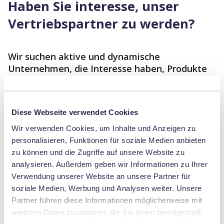
Haben Sie interesse, unser
Vertriebspartner zu werden?
Wir suchen aktive und dynamische
Unternehmen, die Interesse haben, Produkte
aus unserem Portfolio in einem definierten
Gebiet zu verkaufen.
Diese Webseite verwendet Cookies
Interessiert?
Wir verwenden Cookies, um Inhalte und Anzeigen zu
Dann kontaktieren Sie uns doch einfach, damit
personalisieren, Funktionen für soziale Medien anbieten
wir Ihre und unsere Vorstellungen in einem
zu können und die Zugriffe auf unsere Website zu
persönlichen Gespräch besprechen können. Wir
analysieren. Außerdem geben wir Informationen zu Ihrer
freuen uns auf Ihre
Kontaktaufnahme!
Verwendung unserer Website an unsere Partner für
soziale Medien, Werbung und Analysen weiter. Unsere
Partner führen diese Informationen möglicherweise mit
weiteren Daten zusammen, die Sie ihnen bereitgestellt
haben oder die sie im Rahmen Ihrer Nutzung der Dienste