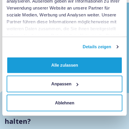
analysieren. Außerdem geben wir Informationen zu Ihrer
Verwendung unserer Website an unsere Partner für
Überzeugen Sie sich selbst
soziale Medien, Werbung und Analysen weiter. Unsere
Partner führen diese Informationen möglicherweise mit
oder kontaktieren Sie uns für
weiteren Daten zusammen, die Sie ihnen bereitgestellt
eine unverbindliche
haben oder die sie im Rahmen Ihrer Nutzung der Dienste
gesammelt haben.
Vorstellung unserer Lösungen!
Details zeigen
Jetzt Kontakt aufnehmen
Alle zulassen
Anpassen
Ablehnen
Dürfen wir Sie auf dem Laufenden
halten?